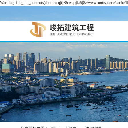
Warning: file_put_contents(/home/cqjtjz8cwqojkt5j8z/wwwroot/source/cache/li