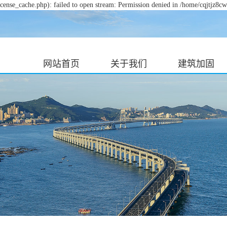
cense_cache.php): failed to open stream: Permission denied in /home/cqjtjz8c
网站首页
关于我们
建筑加固