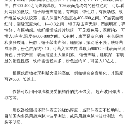
关。在300-400之间燃烧温度。℃当表面是均匀的粉红色时，可以看
到网状的微纹。锤子敲击声清脆，有凹痕，弹性好，有振动感。铁
纤维凿成大块脱落，凿入深度约5;温度在400-600之间。℃当表面暗
红时，裂缝宽度为0。.1—0.3之间，锤子敲击声无聊，凹痕明亮，弹
性好，有振动感。铁纤维凿成碎片脱落，可见粉色层，深度约5，可
凿入8左右;温度在600-800之间。℃有时，表面是灰色的，有长裂缝
和膨胀裂缝，松散，锤子敲击声闷，锤痕深，振动感不强，铁纤凿
成细块，粉色层深约7-10，可凿入10左右;温度为900℃上述表面呈淡
黄色，开裂严重，表面混凝土大量剥落。.锤击声哑，锤痕深，有明
显的塑性性感，铁纤凿击粉灰多，粉色层约10，可凿入10左右。
根据残留物变形判断火温的高低，例如铝合金窗熔化，其温度
可达650。℃以上。
仪器可以用回弹法检测受损构件的抗压强度。.超声波回弹法，
取芯等。
用仪器检测损坏部件表面的烧伤厚度，当部件表面不松动时。.
目前国内多采用超声脉冲波平测法，或采用超声脉冲波对测法，龟
裂不明显。