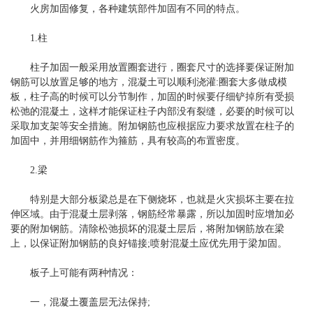
火房加固修复，各种建筑部件加固有不同的特点。
1.柱
柱子加固一般采用放置圈套进行，圈套尺寸的选择要保证附加
钢筋可以放置足够的地方，混凝土可以顺利浇灌:圈套大多做成模
板，柱子高的时候可以分节制作，加固的时候要仔细铲掉所有受损
松弛的混凝土，这样才能保证柱子内部没有裂缝，必要的时候可以
采取加支架等安全措施。附加钢筋也应根据应力要求放置在柱子的
加固中，并用细钢筋作为箍筋，具有较高的布置密度。
2.梁
特别是大部分板梁总是在下侧烧坏，也就是火灾损坏主要在拉
伸区域。由于混凝土层剥落，钢筋经常暴露，所以加固时应增加必
要的附加钢筋。清除松弛损坏的混凝土层后，将附加钢筋放在梁
上，以保证附加钢筋的良好锚接;喷射混凝土应优先用于梁加固。
板子上可能有两种情况：
一，混凝土覆盖层无法保持;